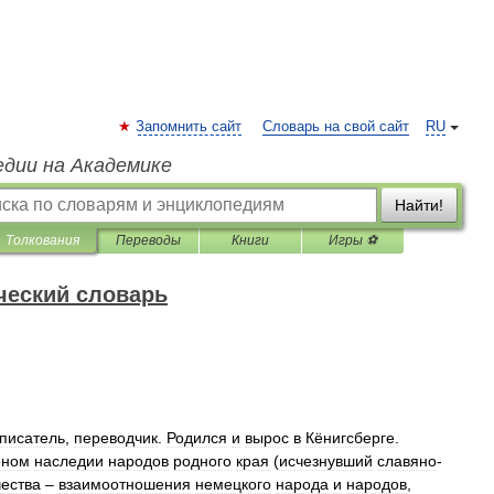
Запомнить сайт
Словарь на свой сайт
RU
едии на Академике
Найти!
Толкования
Переводы
Книги
Игры ⚽
ческий словарь
писатель
,
переводчик
.
Родился
и
вырос
в
Кёнигсберге
.
рном
наследии
народов
родного
края
(
исчезнувший
славяно
-
чества
–
взаимоотношения
немецкого
народа
и
народов
,