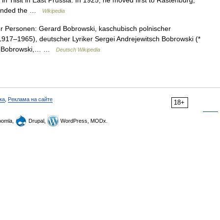
n Tilsit in East Prussia. In 1925, he moved first to Rastenburg,
ttended the …
Wikipedia
r Personen: Gerard Bobrowski, kaschubisch polnischer
917–1965), deutscher Lyriker Sergei Andrejewitsch Bobrowski (*
ech Bobrowski,… …
Deutsch Wikipedia
ка
,
Реклама на сайте
18+
omla,
Drupal,
WordPress, MODx.