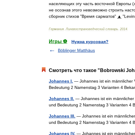
населяющих
эту
часть
восточной
Европы
(
не
осознав
этого
невозможно
строить
наст
сборник
стихов
"
Время
сарматов
"
▲
"
Levin
Германия
.
Лингвострановедческий
словарь
.
2014
.
Игры ⚽
Нужна курсовая?
Böblinger Matthäus
Смотреть что такое "Bobrowski Joh
Johannes I.
— Johannes ist ein männlicher 
Bedeutung 2 Namenstag 3 Varianten 4 Bek
Johannes II.
— Johannes ist ein männlicher 
und Bedeutung 2 Namenstag 3 Varianten 4
Johannes III.
— Johannes ist ein männlicher
und Bedeutung 2 Namenstag 3 Varianten 4
Johannes IV.
— Johannes ist ein männlicher