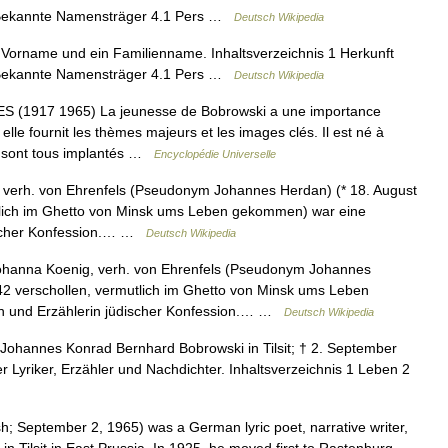
 Bekannte Namensträger 4.1 Pers …
Deutsch Wikipedia
Vorname und ein Familienname. Inhaltsverzeichnis 1 Herkunft
 Bekannte Namensträger 4.1 Pers …
Deutsch Wikipedia
917 1965) La jeunesse de Bobrowski a une importance
lle fournit les thèmes majeurs et les images clés. Il est né à
ls sont tous implantés …
Encyclopédie Universelle
verh. von Ehrenfels (Pseudonym Johannes Herdan) (* 18. August
tlich im Ghetto von Minsk ums Leben gekommen) war eine
discher Konfession.… …
Deutsch Wikipedia
hanna Koenig, verh. von Ehrenfels (Pseudonym Johannes
42 verschollen, vermutlich im Ghetto von Minsk ums Leben
in und Erzählerin jüdischer Konfession.… …
Deutsch Wikipedia
s Johannes Konrad Bernhard Bobrowski in Tilsit; † 2. September
r Lyriker, Erzähler und Nachdichter. Inhaltsverzeichnis 1 Leben 2
h; September 2, 1965) was a German lyric poet, narrative writer,