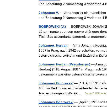
und Bedeutung 2 Namenstag 3 Varianten 4
Johannes V.
— Johannes ist ein männlicher 
und Bedeutung 2 Namenstag 3 Varianten 4
BOBROWSKI (J.)
— BOBROWSKI JOHANNES (1
déterminante pour son œuvre ultérieure dont e
Tilsit. Ses ascendants paternels et materne
Johannes Herdan
— Alma Johanna Koenig, 
1887 in Prag; nach 1942 verschollen, vermu
österreichische Lyrikerin und Erzählerin jü
Johannes Herdan (Pseudonym)
— Alma Jo
Herdan) (* 18. August 1887 in Prag; nach 19
gekommen) war eine österreichische Lyriker
Johannes Bobrowski
— (* 9. April 1917 al
1965 in Berlin) war ein bedeutender deutsche
Auszeichnungen 3 Werke …
Deutsch Wikipedia
Johannes Bobrowski
— (April 9, 1917 ndas