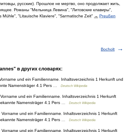
литовцы
,
русские
).
Прошлое
не
мертво
,
оно
продолжает
жить
,
оящее
.
Романы
"
Мельница
Левина
", "
Литовские
клавиры
",
s
Mühle
", "
Litauische
Klaviere
", "
Sarmatische
Zeit
"
→
Preußen
Bocholt
annes" в других словарях:
Vorname und ein Familienname. Inhaltsverzeichnis 1 Herkunft und
annte Namensträger 4.1 Pers …
Deutsch Wikipedia
Vorname und ein Familienname. Inhaltsverzeichnis 1 Herkunft
 Bekannte Namensträger 4.1 Pers …
Deutsch Wikipedia
 Vorname und ein Familienname. Inhaltsverzeichnis 1 Herkunft
 Bekannte Namensträger 4.1 Pers …
Deutsch Wikipedia
 Vorname und ein Familienname. Inhaltsverzeichnis 1 Herkunft