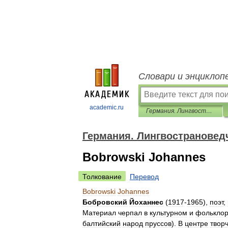
Словари и энциклоп
academic.ru
Германия. Лингвострановедческий словарь
Германия. Лингвострановед
Bobrowski Johannes
Толкование
Перевод
Bobrowski
Johannes
Бобровский
Йоханнес
(
1917
-
1965
),
поэт
,
Материал
черпал
в
культурном
и
фолькло
балтийский
народ
пруссов
).
В
центре
твор