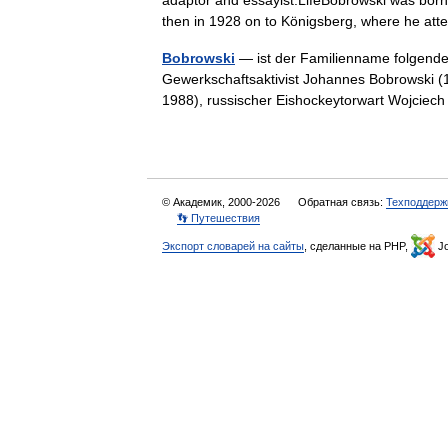
adaptor and essayist.LifeBobrowski was born i
then in 1928 on to Königsberg, where he a
Bobrowski
— ist der Familienname folgende
Gewerkschaftsaktivist Johannes Bobrowski (1
1988), russischer Eishockeytorwart Wojci
© Академик, 2000-2026
Обратная связь:
Техподдерж
👣 Путешествия
Экспорт словарей на сайты
, сделанные на PHP,
Jo